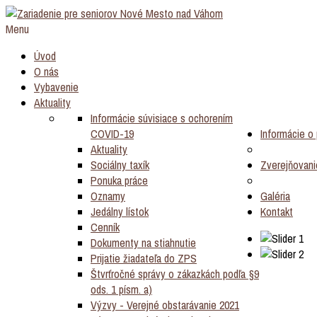
Menu
Úvod
O nás
Vybavenie
Aktuality
Informácie súvisiace s ochorením
COVID-19
Informácie o p
Aktuality
Sociálny taxík
Zverejňovani
Ponuka práce
Oznamy
Galéria
Jedálny lístok
Kontakt
Cenník
Dokumenty na stiahnutie
Prijatie žiadateľa do ZPS
Štvrťročné správy o zákazkách podľa §9
ods. 1 písm. a)
Výzvy - Verejné obstarávanie 2021