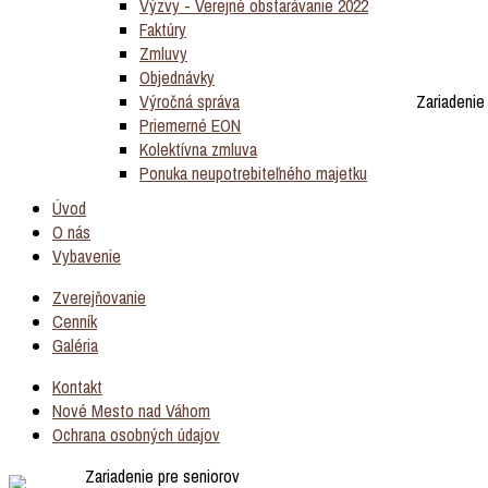
Výzvy - Verejné obstarávanie 2022
Faktúry
Zmluvy
Objednávky
Výročná správa
Zariadenie
Priemerné EON
Kolektívna zmluva
Ponuka neupotrebiteľného majetku
Úvod
O nás
Vybavenie
Zverejňovanie
Cenník
Galéria
Kontakt
Nové Mesto nad Váhom
Ochrana osobných údajov
Zariadenie pre seniorov