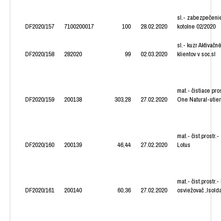
sl.- zabezpečeni
DF2020/157
7100200017
100
28.02.2020
kotolne 02/2020
sl.- kuzr Aktivač
DF2020/158
282020
99
02.03.2020
klientov v soc.sl
mat.- čistiace pr
DF2020/159
200138
303,28
27.02.2020
One Natural-utie
mat.- čist.prostr.
DF2020/160
200139
46,44
27.02.2020
Lotus
mat.- čist.prostr.- 
DF2020/161
200140
60,36
27.02.2020
osviežovač ,Isold