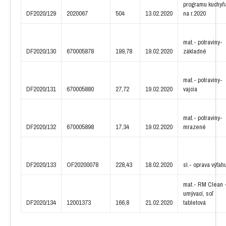
programu kuchyň
DF2020/129
2020067
504
13.02.2020
na r.2020
mat.- potraviny-
DF2020/130
670005878
199,78
19.02.2020
základné
mat.- potraviny-
DF2020/131
670005880
27,72
19.02.2020
vajcia
mat.- potraviny-
DF2020/132
670005898
17,34
19.02.2020
mrazené
DF2020/133
OF20200078
228,43
18.02.2020
sl.- oprava výťah
mat.- RM Clean 
umývací, soľ
DF2020/134
12001373
166,8
21.02.2020
tabletová