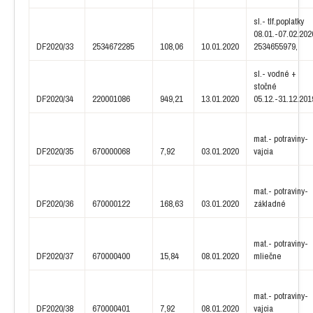
sl.- tlf.poplatky
08.01.-07.02.202
DF2020/33
2534672285
108,06
10.01.2020
2534655979,
sl.- vodné +
stočné
DF2020/34
220001086
949,21
13.01.2020
05.12.-31.12.201
mat.- potraviny-
DF2020/35
670000068
7,92
03.01.2020
vajcia
mat.- potraviny-
DF2020/36
670000122
168,63
03.01.2020
základné
mat.- potraviny-
DF2020/37
670000400
15,84
08.01.2020
mliečne
mat.- potraviny-
DF2020/38
670000401
7,92
08.01.2020
vajcia