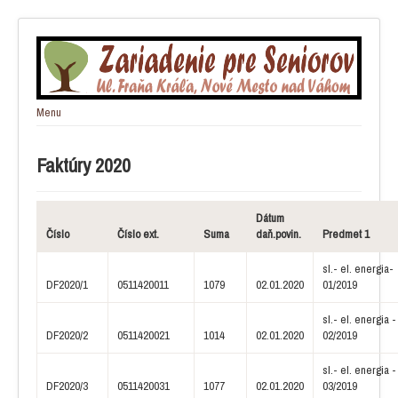
Menu
Úvod
O nás
Faktúry 2020
Vybavenie
Aktuality
Informácie súvisiace s ochorením COVID-19
Aktuality
Dátum
Sociálny taxík
Číslo
Číslo ext.
Suma
daň.povin.
Predmet 1
Ponuka práce
Oznamy
sl.- el. energia-
Jedálny lístok
DF2020/1
0511420011
1079
02.01.2020
01/2019
Informácie o prijatí
Cenník
sl.- el. energia -
Dokumenty na stiahnutie
DF2020/2
0511420021
1014
02.01.2020
02/2019
Prijatie žiadateľa do ZPS
Zverejňovanie
Štvrťročné správy o zákazkách podľa §9 ods. 1
sl.- el. energia -
písm. a)
DF2020/3
0511420031
1077
02.01.2020
03/2019