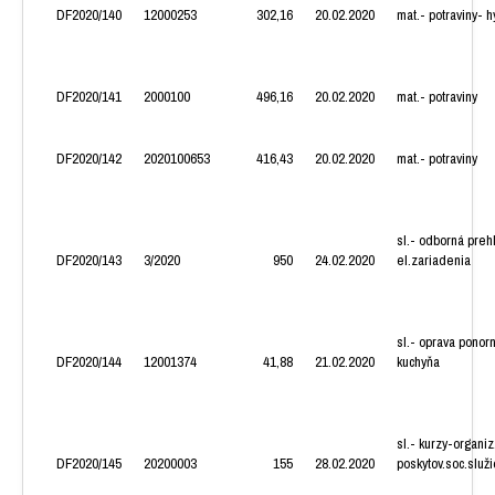
DF2020/140
12000253
302,16
20.02.2020
mat.- potraviny- 
DF2020/141
2000100
496,16
20.02.2020
mat.- potraviny
DF2020/142
2020100653
416,43
20.02.2020
mat.- potraviny
sl.- odborná preh
DF2020/143
3/2020
950
24.02.2020
el.zariadenia
sl.- oprava ponor
DF2020/144
12001374
41,88
21.02.2020
kuchyňa
sl.- kurzy-organi
DF2020/145
20200003
155
28.02.2020
poskytov.soc.služ