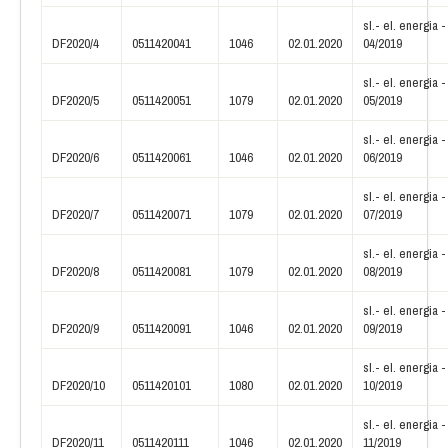
Výzvy - Verejné obstarávanie 2021
Výzvy - Verejné obstarávanie 2022
sl.- el. energia -
Faktúry
DF2020/4
0511420041
1046
02.01.2020
04/2019
Zmluvy
Objednávky
sl.- el. energia -
Výročná správa
DF2020/5
0511420051
1079
02.01.2020
05/2019
Priemerné EON
Kolektívna zmluva
sl.- el. energia -
Ponuka neupotrebiteľného majetku
DF2020/6
0511420061
1046
02.01.2020
06/2019
Galéria
Kontakt
sl.- el. energia -
DF2020/7
0511420071
1079
02.01.2020
07/2019
sl.- el. energia -
DF2020/8
0511420081
1079
02.01.2020
08/2019
sl.- el. energia -
DF2020/9
0511420091
1046
02.01.2020
09/2019
sl.- el. energia -
DF2020/10
0511420101
1080
02.01.2020
10/2019
sl.- el. energia -
DF2020/11
0511420111
1046
02.01.2020
11/2019