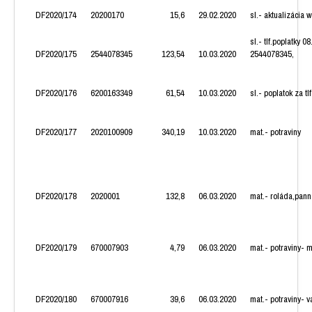
DF2020/174
20200170
15,6
29.02.2020
sl.- aktualizácia 
sl.- tlf.poplatky 0
DF2020/175
2544078345
123,54
10.03.2020
2544078345,
DF2020/176
6200163349
61,54
10.03.2020
sl.- poplatok za tl
DF2020/177
2020100909
340,19
10.03.2020
mat.- potraviny
DF2020/178
2020001
132,8
06.03.2020
mat.- roláda,pann
DF2020/179
670007903
4,79
06.03.2020
mat.- potraviny-
DF2020/180
670007916
39,6
06.03.2020
mat.- potraviny- v