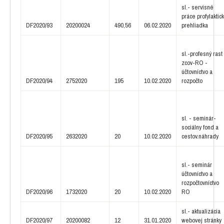
sl.- servisné
práce profylaktic
DF2020/93
20200024
490,56
06.02.2020
prehliadka
sl.-profesný rast
zcov-RO -
účtovníctvo a
DF2020/94
2752020
195
10.02.2020
rozpočto
sl. - seminár-
sociálny fond a
DF2020/95
2632020
20
10.02.2020
cestov.náhrady
sl.- seminár
účtovníctvo a
rozpočtovníctvo
DF2020/96
1732020
20
10.02.2020
RO
sl.- aktualizácia
DF2020/97
20200082
12
31.01.2020
webovej stránky