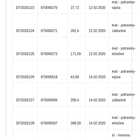
mat.- potraviny-
DF2020/123
670005270
27,72
12.02.2020
vajcia
mat.- potraviny-
DF2020/124
670005271
281,4
12.02.2020
základné
mat.- potraviny-
DF2020/125
670005273
171,59
12.02.2020
mliečne
mat.- potraviny-
DF2020/126
670005518
43,56
14.02.2020
vajcia
mat.- potraviny-
DF2020/127
670005566
205,4
14.02.2020
základné
mat.- potraviny-
DF2020/128
670005567
288,29
14.02.2020
mliečne
sl.- licencia