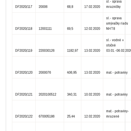
sl.- oprava
DF2020/117
20006
68,8
17.02.2020
mrazničky
sl.- oprava
umývačky riadu
DF2020/118
12001111
69,5
12.02.2020
NHT8
sl.- vodné +
stočné
DF2020/119
220030126
1182,97
13.02.2020
03.01.-06.02.202
DF2020/120
2000076
406,95
13.02.2020
mat.- potraviny
DF2020/121
2020100512
340,31
10.02.2020
mat.- potraviny
mat.- potraviny-
DF2020/122
670005186
25,44
12.02.2020
mrazené