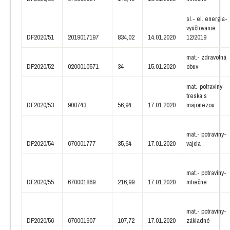
sl.- el. energia-
vyúčtovanie
DF2020/51
2019017197
834,02
14.01.2020
12/2019
mat.- zdravotná
DF2020/52
0200010571
34
15.01.2020
obuv
mat.-potraviny-
treska s
DF2020/53
900743
56,94
17.01.2020
majonezou
mat.- potraviny-
DF2020/54
670001777
35,64
17.01.2020
vajcia
mat.- potraviny-
DF2020/55
670001869
216,99
17.01.2020
mliečne
mat.- potraviny-
DF2020/56
670001907
107,72
17.01.2020
základné