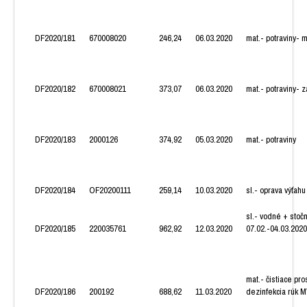
DF2020/181
670008020
246,24
06.03.2020
mat.- potraviny- 
DF2020/182
670008021
373,07
06.03.2020
mat.- potraviny- 
DF2020/183
2000126
374,92
05.03.2020
mat.- potraviny
DF2020/184
OF20200111
259,14
10.03.2020
sl.- oprava výťahu
sl.- vodné + stoč
DF2020/185
220035761
962,92
12.03.2020
07.02.-04.03.2020
mat.- čistiace pro
DF2020/186
200192
688,62
11.03.2020
dezinfekcia rúk 