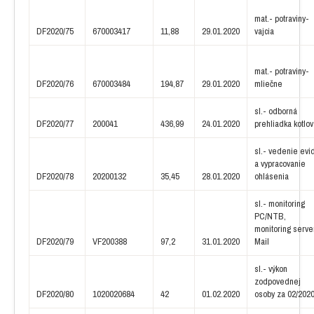
mat.- potraviny-
DF2020/75
670003417
11,88
29.01.2020
vajcia
mat.- potraviny-
DF2020/76
670003484
194,87
29.01.2020
mliečne
sl.- odborná
DF2020/77
200041
436,99
24.01.2020
prehliadka kotlov
sl.- vedenie evid
a vypracovanie
DF2020/78
20200132
35,45
28.01.2020
ohlásenia
sl.- monitoring
PC/NTB,
monitoring server
DF2020/79
VF200388
97,2
31.01.2020
Mail
sl.- výkon
zodpovednej
DF2020/80
1020020684
42
01.02.2020
osoby za 02/202