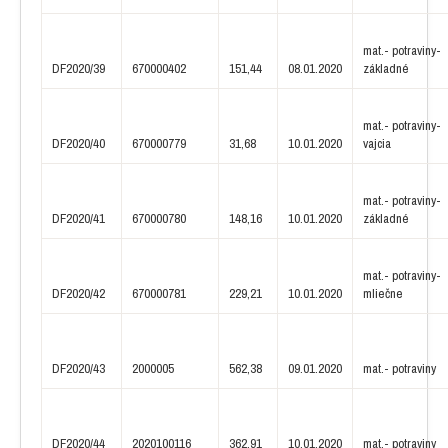
mat.- potraviny-
DF2020/39
670000402
151,44
08.01.2020
základné
mat.- potraviny-
DF2020/40
670000779
31,68
10.01.2020
vajcia
mat.- potraviny-
DF2020/41
670000780
148,16
10.01.2020
základné
mat.- potraviny-
DF2020/42
670000781
229,21
10.01.2020
mliečne
DF2020/43
2000005
562,38
09.01.2020
mat.- potraviny
DF2020/44
2020100116
362,91
10.01.2020
mat.- potraviny