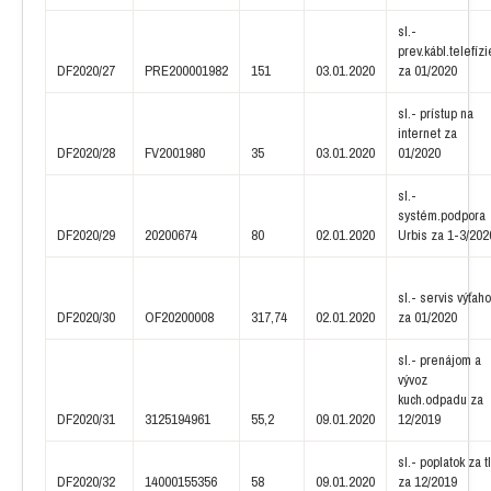
sl.-
prev.kábl.telefízi
DF2020/27
PRE200001982
151
03.01.2020
za 01/2020
sl.- prístup na
internet za
DF2020/28
FV2001980
35
03.01.2020
01/2020
sl.-
systém.podpora
DF2020/29
20200674
80
02.01.2020
Urbis za 1-3/202
sl.- servis výťah
DF2020/30
OF20200008
317,74
02.01.2020
za 01/2020
sl.- prenájom a
vývoz
kuch.odpadu za
DF2020/31
3125194961
55,2
09.01.2020
12/2019
sl.- poplatok za tl
DF2020/32
14000155356
58
09.01.2020
za 12/2019