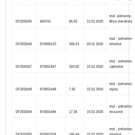
mat.-potraviny-
DF2020/45
900742
84,62
13.01.2020
Miso-tvarohový
mat.- potraviny-
DF2020/46
670000123
309,33
03.01.2020
mliečne
mat.- potraviny-
DF2020/47
670001447
203,62
15.01.2020
základné
mat.- potraviny-
DF2020/48
670001448
7,92
15.01.2020
vajcia
mat.- potraviny-
DF2020/49
670001464
17,34
15.01.2020
mrazené
mat.- potraviny-
DF2020/50
670001524
145,49
15.01.2020
mliečne