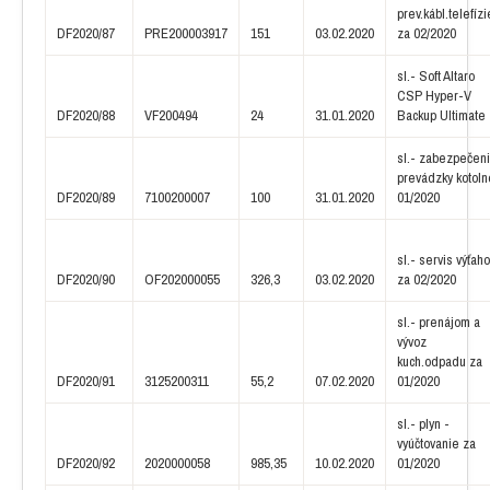
prev.kábl.telefízi
DF2020/87
PRE200003917
151
03.02.2020
za 02/2020
sl.- Soft Altaro
CSP Hyper-V
DF2020/88
VF200494
24
31.01.2020
Backup Ultimate
sl.- zabezpečen
prevádzky kotoln
DF2020/89
7100200007
100
31.01.2020
01/2020
sl.- servis výťah
DF2020/90
OF202000055
326,3
03.02.2020
za 02/2020
sl.- prenájom a
vývoz
kuch.odpadu za
DF2020/91
3125200311
55,2
07.02.2020
01/2020
sl.- plyn -
vyúčtovanie za
DF2020/92
2020000058
985,35
10.02.2020
01/2020