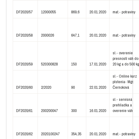
DF2020/57
12000055
869,6
20.01.2020
mat.- potraviny
DF2020/58
2000026
647,1
20.01.2020
mat.- potraviny
sl.- overenie
presnosti váh do
DF2020/59
520300828
150
17.01.2020
20 kg a do 500 k
sl.- Online kurz
plstenia- Mgr.
DF2020/60
2/2020
90
22.01.2020
Černoková
sl.- servisná
prehliadka a
DF2020/61
200200047
300
16.01.2020
overenie váh
DF2020/62
2020100247
354,35
20.01.2020
mat.- potraviny