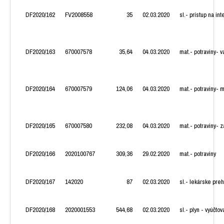
DF2020/162
FV2008558
35
02.03.2020
sl.- prístup na in
DF2020/163
670007578
35,64
04.03.2020
mat.- potraviny- v
DF2020/164
670007579
124,06
04.03.2020
mat.- potraviny- 
DF2020/165
670007580
232,08
04.03.2020
mat.- potraviny- 
DF2020/166
2020100767
309,36
29.02.2020
mat.- potraviny
DF2020/167
142020
87
02.03.2020
sl.- lekárske pre
DF2020/168
2020001553
544,68
02.03.2020
sl.- plyn - vyúčto