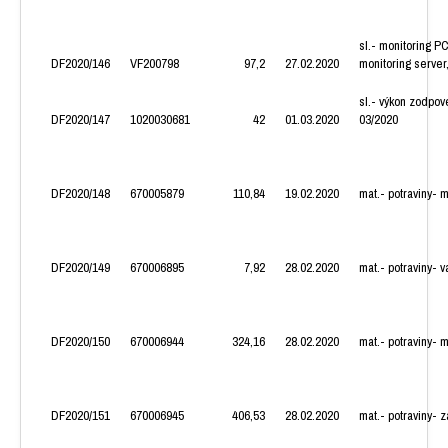
sl.- monitoring P
DF2020/146
VF200798
97,2
27.02.2020
monitoring server
sl.- výkon zodpo
DF2020/147
1020030681
42
01.03.2020
03/2020
DF2020/148
670005879
110,84
19.02.2020
mat.- potraviny- 
DF2020/149
670006895
7,92
28.02.2020
mat.- potraviny- v
DF2020/150
670006944
324,16
28.02.2020
mat.- potraviny- 
DF2020/151
670006945
406,53
28.02.2020
mat.- potraviny- 