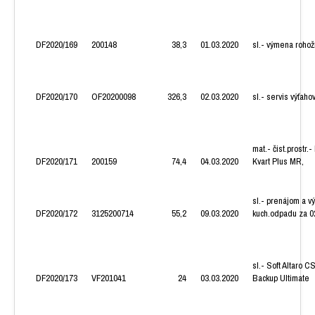
DF2020/169
200148
38,3
01.03.2020
sl.- výmena rohož
DF2020/170
OF20200098
326,3
02.03.2020
sl.- servis výťaho
mat.- čist.prostr.
DF2020/171
200159
74,4
04.03.2020
Kvart Plus MR,
sl.- prenájom a v
DF2020/172
3125200714
55,2
09.03.2020
kuch.odpadu za 0
sl.- Soft Altaro 
DF2020/173
VF201041
24
03.03.2020
Backup Ultimate