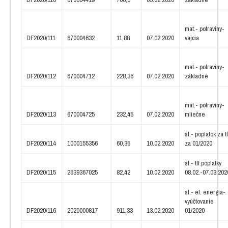
mat.- potraviny-
DF2020/111
670004632
11,88
07.02.2020
vajcia
mat.- potraviny-
DF2020/112
670004712
228,36
07.02.2020
základné
mat.- potraviny-
DF2020/113
670004725
232,45
07.02.2020
mliečne
sl.- poplatok za tl
DF2020/114
1000155356
60,35
10.02.2020
za 01/2020
sl.- tlf.poplatky
DF2020/115
2539367025
82,42
10.02.2020
08.02.-07.03.202
sl.- el. energia-
vyúčtovanie
DF2020/116
2020000817
911,33
13.02.2020
01/2020