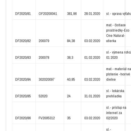
DF2020/81
OF20200041
381,96
28.01.2020
sl.- oprava výťah
mat.- čistiace
prostriedky-Eco
One Natural-
DF2020/82
200079
84,38
03.02.2020
utierka
sl.- výmena roho
DF2020/83
200078
38,3
01.02.2020
01 2020
mat.- materiál na
plstenie -tvorivé
DF2020/84
302020097
40,85
03.02.2020
dielne
sl.- lekárska
DF2020/85
52020
24
31.01.2020
prehliadka
sl.- prístup na
internet za
DF2020/86
FV2005312
35
03.02.2020
02/2020
sl.-