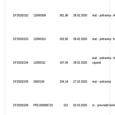
DF2020/152
12000309
361,96
28.02.2020
mat.- potraviny- 
DF2020/153
12000310
202,92
28.02.2020
mat.- potraviny- 
mat.- potraviny- d
DF2020/154
12000311
167,04
28.02.2020
zajacik
DF2020/155
2000109
334,18
27.02.2020
mat.- potraviny
DF2020/156
PRE200005715
151
02.03.2020
sl.- prev.kábl.tel