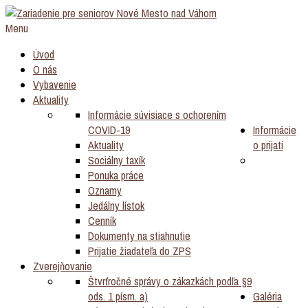
Menu
Úvod
O nás
Vybavenie
Aktuality
Informácie súvisiace s ochorením
COVID-19
Informácie
Aktuality
o prijatí
Sociálny taxík
Ponuka práce
Oznamy
Jedálny lístok
Cenník
Dokumenty na stiahnutie
Prijatie žiadateľa do ZPS
Zverejňovanie
Štvrťročné správy o zákazkách podľa §9
ods. 1 písm. a)
Galéria