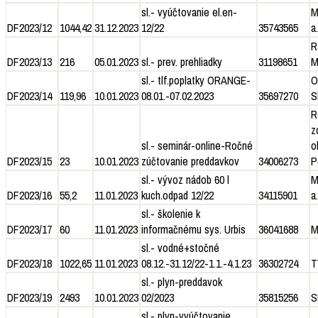
sl.- vyúčtovanie el.en-
M
DF2023/12
1044,42
31.12.2023
12/22
35743565
a.
R
DF2023/13
216
05.01.2023
sl.- prev. prehliadky
31198651
M
sl.- tlf.poplatky ORANGE-
O
DF2023/14
119,96
10.01.2023
08.01.-07.02.2023
35697270
S
R
z
sl.- seminár-online-Ročné
o
DF2023/15
23
10.01.2023
zúčtovanie preddavkov
34006273
P
sl.- vývoz nádob 60 l
M
DF2023/16
55,2
11.01.2023
kuch.odpad 12/22
34115901
a.
sl.- školenie k
DF2023/17
60
11.01.2023
informačnému sys. Urbis
36041688
M
sl.- vodné+stočné
DF2023/18
1022,65
11.01.2023
08.12.-31.12/22-1.1.-4.1.23
36302724
T
sl.- plyn-preddavok
DF2023/19
2493
10.01.2023
02/2023
35815256
S
sl.- plyn-vyúčtovanie