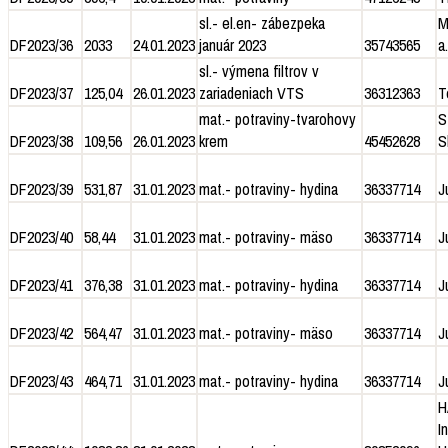
sl.- el.en- zábezpeka
M
DF2023/36
2033
24.01.2023
január 2023
35743565
a.
sl.- výmena filtrov v
DF2023/37
125,04
26.01.2023
zariadeniach VTS
36312363
T
mat.- potraviny-tvarohovy
S
DF2023/38
109,56
26.01.2023
krem
45452628
S
DF2023/39
531,87
31.01.2023
mat.- potraviny- hydina
36337714
J
DF2023/40
58,44
31.01.2023
mat.- potraviny- mäso
36337714
J
DF2023/41
376,38
31.01.2023
mat.- potraviny- hydina
36337714
J
DF2023/42
564,47
31.01.2023
mat.- potraviny- mäso
36337714
J
DF2023/43
464,71
31.01.2023
mat.- potraviny- hydina
36337714
J
H
I