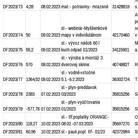
DF2023/73
4,28
08.02.2023
mat.- potraviny- mrazené
31428819
s.
A
p
sl.- webinár-Myšlienkové
s
DF2023/74
50
09.02.2023
mapy v individulálnom
42170460
v
sl.- vývoz nádob 60 l
M
DF2023/75
55,2
09.02.2023
kuch.odpad 01/2023
34115901
a.
sl.- výroba a montáž 3
DF2023/76
570
08.02.2023
dverovej skrine
40749827
R
sl.- vodné+stočné
DF2023/77
1364,52
09.02.2023
5.1.-6.2.2023
36302724
T
sl.- plyn-preddavok
DF2023/78
2383
07.02.2023
03/2023
35815256
S
sl.- plyn-vyúčtovanie
DF2023/79
-577,78
07.02.2023
01/2023
35815256
S
sl.- tlf.poplatky ORANGE-
O
DF2023/80
118,27
10.02.2023
08.02.-07.03.2023
35697270
S
DF2023/81
60,96
10.02.2023
sl.- pauš.popl. tlf- 01/23
42372984
S