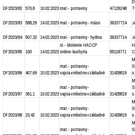
D
DF2023/82
570,8
10.02.2023
mat.- potraviny
47126248
T
DF2023/83
588,29
14.02.2023
mat.- potraviny- mäso
36337714
J
DF2023/84
507,32
14.02.2023
mat.- potraviny- hydina
36337714
J
sl.- školenie HACCP
H
DF2023/85
100
14.02.2023
online-kuchyňa
55118771
C
M
mat.- potraviny-
S
DF2023/86
407,69
10.02.2023
vajcia+mliečne+základné
31428819
s.
M
mat.- potraviny-
S
DF2023/87
361,1
10.02.2023
vajcia+mliečne+základné
31428819
s.
M
mat.- potraviny-
S
DF2023/88
23,42
10.02.2023
vajcia+mliečne+základné
31428819
s.
M
mat.- potraviny-
S