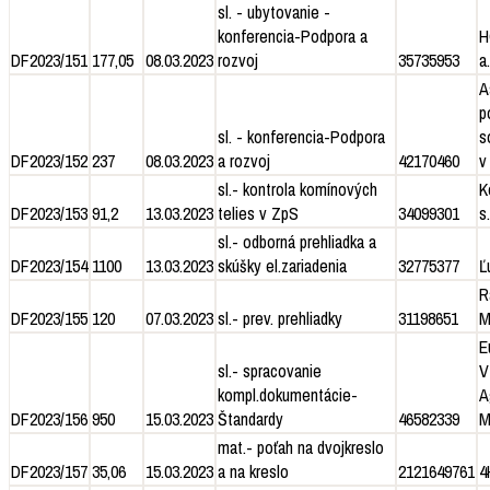
sl. - ubytovanie -
konferencia-Podpora a
H
DF2023/151
177,05
08.03.2023
rozvoj
35735953
a.
A
p
sl. - konferencia-Podpora
s
DF2023/152
237
08.03.2023
a rozvoj
42170460
v
sl.- kontrola komínových
K
DF2023/153
91,2
13.03.2023
telies v ZpS
34099301
s.
sl.- odborná prehliadka a
DF2023/154
1100
13.03.2023
skúšky el.zariadenia
32775377
Ľ
R
DF2023/155
120
07.03.2023
sl.- prev. prehliadky
31198651
M
E
sl.- spracovanie
V
kompl.dokumentácie-
A
DF2023/156
950
15.03.2023
Štandardy
46582339
M
mat.- poťah na dvojkreslo
DF2023/157
35,06
15.03.2023
a na kreslo
2121649761
4