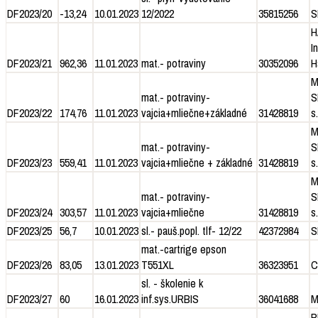
DF2023/20
-13,24
10.01.2023
12/2022
35815256
S
H
I
DF2023/21
962,36
11.01.2023
mat.- potraviny
30352096
H
M
mat.- potraviny-
S
DF2023/22
174,76
11.01.2023
vajcia+mliečne+základné
31428819
s.
M
mat.- potraviny-
S
DF2023/23
559,41
11.01.2023
vajcia+mliečne + základné
31428819
s.
M
mat.- potraviny-
S
DF2023/24
303,57
11.01.2023
vajcia+mliečne
31428819
s.
DF2023/25
56,7
10.01.2023
sl.- pauš.popl. tlf- 12/22
42372984
S
mat.-cartrige epson
DF2023/26
83,05
13.01.2023
T551XL
36323951
C
sl. - školenie k
DF2023/27
60
16.01.2023
inf.sys.URBIS
36041688
M
P