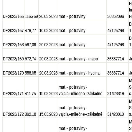
H
I
DF2023/166
1165,69
20.03.2023
mat.- potraviny
30352096
H
D
DF2023/167
478,77
10.03.2023
mat.- potraviny
47126248
T
D
DF2023/168
597,09
20.03.2023
mat.- potraviny
47126248
T
DF2023/169
572,74
20.03.2023
mat.- potraviny- mäso
36337714
J
DF2023/170
558,65
20.03.2023
mat.- potraviny- hydina
36337714
J
M
mat.- potraviny-
S
DF2023/171
411,76
15.03.2023
vajcia+mliečne+základné
31428819
s.
M
mat.- potraviny-
S
DF2023/172
362,18
15.03.2023
vajcia+mliečne+základné
31428819
s.
M
mat.- potraviny-
S