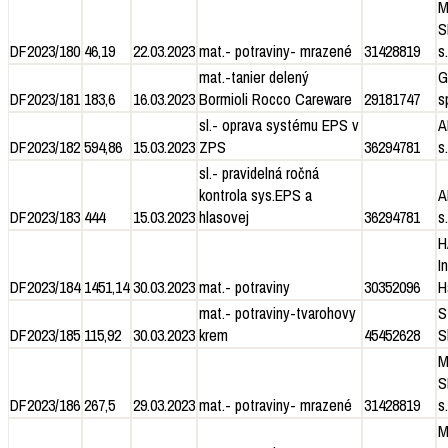
M
S
DF2023/180
46,19
22.03.2023
mat.- potraviny- mrazené
31428819
s.
mat.-tanier delený
G
DF2023/181
183,6
16.03.2023
Bormioli Rocco Careware
29181747
sp
sl.- oprava systému EPS v
A
DF2023/182
594,86
15.03.2023
ZPS
36294781
s.
sl.- pravidelná ročná
kontrola sys.EPS a
A
DF2023/183
444
15.03.2023
hlasovej
36294781
s.
H
I
DF2023/184
1451,14
30.03.2023
mat.- potraviny
30352096
H
mat.- potraviny-tvarohovy
S
DF2023/185
115,92
30.03.2023
krem
45452628
S
M
S
DF2023/186
267,5
29.03.2023
mat.- potraviny- mrazené
31428819
s.
M