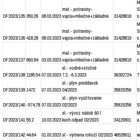
M
mat.- potraviny-
S
DF2023/135
350,26
08.03.2023
vajcia+mliečne+základné
31428819
s.
M
mat.- potraviny-
S
DF2023/136
418,28
08.03.2023
vajcia+mliečne+základné
31428819
s.
M
mat.- potraviny-
S
DF2023/137
860,84
03.03.2023
vajcia+mliečne+základné
31428819
s.
sl.- vodné+stočné
DF2023/138
1185,54
07.03.2023
7.2..-6.3.2023
36302724
T
sl.- plyn-preddavok
DF2023/139
1472
07.03.2023
04/2023
35815256
S
sl.- plyn-vyúčtovanie
DF2023/140
-574,78
07.03.2023
02/2023
35815256
S
sl.- vývoz nádob 60 l
M
DF2023/141
55,2
10.03.2023
kuch.odpad 02/2023
34115901
a.
DF2023/142
44,64
01.03.2023
sl.- výmena rohoží 02/2023
46528911
w