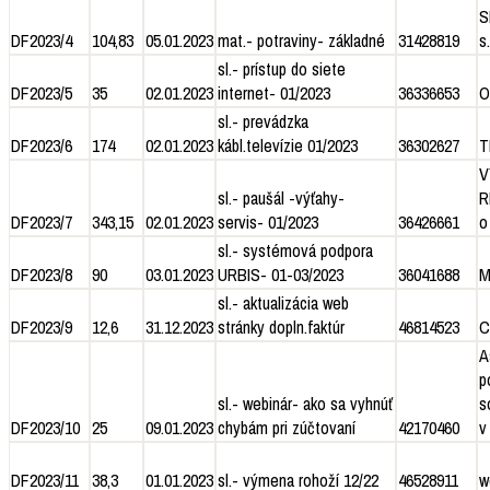
S
DF2023/4
104,83
05.01.2023
mat.- potraviny- základné
31428819
s.
sl.- prístup do siete
DF2023/5
35
02.01.2023
internet- 01/2023
36336653
O
sl.- prevádzka
DF2023/6
174
02.01.2023
kábl.televízie 01/2023
36302627
T
V
sl.- paušál -výťahy-
R
DF2023/7
343,15
02.01.2023
servis- 01/2023
36426661
o
sl.- systémová podpora
DF2023/8
90
03.01.2023
URBIS- 01-03/2023
36041688
M
sl.- aktualizácia web
DF2023/9
12,6
31.12.2023
stránky dopln.faktúr
46814523
C
A
p
sl.- webinár- ako sa vyhnúť
s
DF2023/10
25
09.01.2023
chybám pri zúčtovaní
42170460
v
DF2023/11
38,3
01.01.2023
sl.- výmena rohoží 12/22
46528911
w