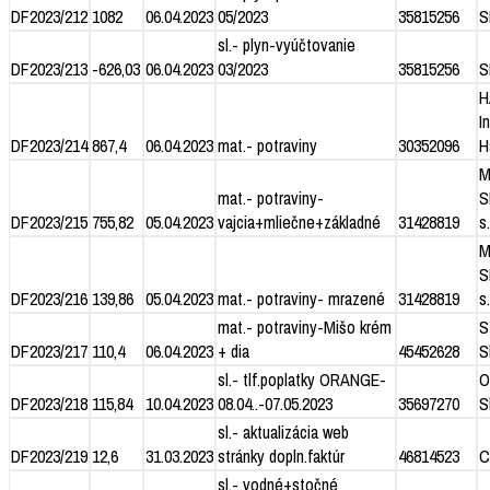
DF2023/212
1082
06.04.2023
05/2023
35815256
S
sl.- plyn-vyúčtovanie
DF2023/213
-626,03
06.04.2023
03/2023
35815256
S
H
I
DF2023/214
867,4
06.04.2023
mat.- potraviny
30352096
H
M
mat.- potraviny-
S
DF2023/215
755,82
05.04.2023
vajcia+mliečne+základné
31428819
s.
M
S
DF2023/216
139,86
05.04.2023
mat.- potraviny- mrazené
31428819
s.
mat.- potraviny-Mišo krém
S
DF2023/217
110,4
06.04.2023
+ dia
45452628
S
sl.- tlf.poplatky ORANGE-
O
DF2023/218
115,84
10.04.2023
08.04..-07.05.2023
35697270
S
sl.- aktualizácia web
DF2023/219
12,6
31.03.2023
stránky dopln.faktúr
46814523
C
sl.- vodné+stočné