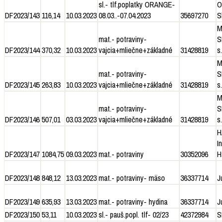
sl.- tlf.poplatky ORANGE-
O
DF2023/143
116,14
10.03.2023
08.03..-07.04.2023
35697270
S
M
mat.- potraviny-
S
DF2023/144
370,32
10.03.2023
vajcia+mliečne+základné
31428819
s.
M
mat.- potraviny-
S
DF2023/145
263,83
10.03.2023
vajcia+mliečne+základné
31428819
s.
M
mat.- potraviny-
S
DF2023/146
507,01
03.03.2023
vajcia+mliečne+základné
31428819
s.
H
I
DF2023/147
1084,75
09.03.2023
mat.- potraviny
30352096
H
DF2023/148
848,12
13.03.2023
mat.- potraviny- mäso
36337714
J
DF2023/149
635,93
13.03.2023
mat.- potraviny- hydina
36337714
J
DF2023/150
53,11
10.03.2023
sl.- pauš.popl. tlf- 02/23
42372984
S