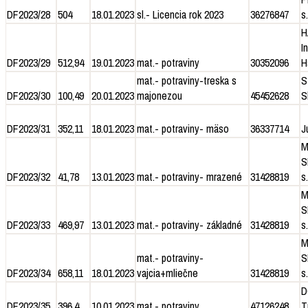
DF2023/28
504
18.01.2023
sl.- Licencia rok 2023
36276847
s.
H
I
DF2023/29
512,94
19.01.2023
mat.- potraviny
30352096
H
mat.- potraviny-treska s
S
DF2023/30
100,49
20.01.2023
majonezou
45452628
S
DF2023/31
352,11
18.01.2023
mat.- potraviny- mäso
36337714
J
M
S
DF2023/32
41,78
13.01.2023
mat.- potraviny- mrazené
31428819
s.
M
S
DF2023/33
469,97
13.01.2023
mat.- potraviny- základné
31428819
s.
M
mat.- potraviny-
S
DF2023/34
658,11
18.01.2023
vajcia+mliečne
31428819
s.
D
DF2023/35
396,4
10.01.2023
mat.- potraviny
47126248
T