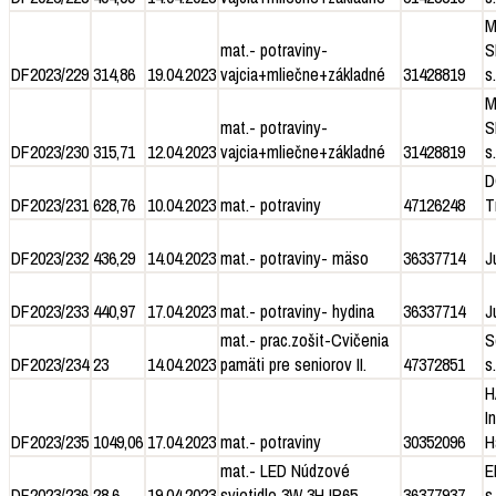
M
mat.- potraviny-
S
DF2023/229
314,86
19.04.2023
vajcia+mliečne+základné
31428819
s.
M
mat.- potraviny-
S
DF2023/230
315,71
12.04.2023
vajcia+mliečne+základné
31428819
s.
D
DF2023/231
628,76
10.04.2023
mat.- potraviny
47126248
T
DF2023/232
436,29
14.04.2023
mat.- potraviny- mäso
36337714
J
DF2023/233
440,97
17.04.2023
mat.- potraviny- hydina
36337714
J
mat.- prac.zošit-Cvičenia
S
DF2023/234
23
14.04.2023
pamäti pre seniorov II.
47372851
s.
H
I
DF2023/235
1049,06
17.04.2023
mat.- potraviny
30352096
H
mat.- LED Núdzové
E
DF2023/236
28,6
19.04.2023
svietidlo 3W 3H IP65
36377937
s.