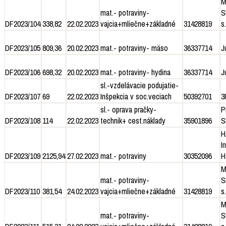
M
mat.- potraviny-
S
DF2023/104
338,82
22.02.2023
vajcia+mliečne+základné
31428819
s.
DF2023/105
809,36
20.02.2023
mat.- potraviny- mäso
36337714
J
DF2023/106
698,32
20.02.2023
mat.- potraviny- hydina
36337714
J
sl.-vzdelávacie podujatie-
DF2023/107
69
22.02.2023
Inšpekcia v soc.veciach
50392701
3
sl.- oprava pračky-
P
DF2023/108
114
22.02.2023
technik+ cest.náklady
35901896
S
H
I
DF2023/109
2125,94
27.02.2023
mat.- potraviny
30352096
H
M
mat.- potraviny-
S
DF2023/110
381,54
24.02.2023
vajcia+mliečne+základné
31428819
s.
M
mat.- potraviny-
S