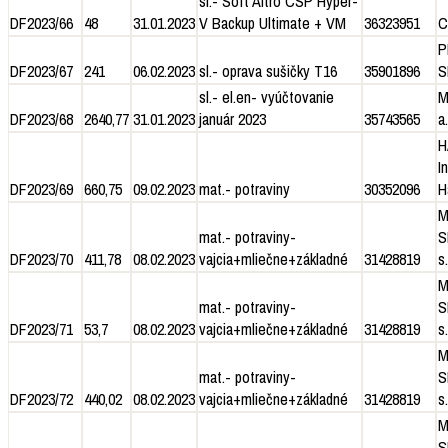
sl.- Soft Altro CSP Hyper-
DF2023/66
48
31.01.2023
V Backup Ultimate + VM
36323951
C
P
DF2023/67
241
06.02.2023
sl.- oprava sušičky T16
35901896
S
sl.- el.en- vyúčtovanie
M
DF2023/68
2640,77
31.01.2023
január 2023
35743565
a.
H
I
DF2023/69
660,75
09.02.2023
mat.- potraviny
30352096
H
M
mat.- potraviny-
S
DF2023/70
411,78
08.02.2023
vajcia+mliečne+základné
31428819
s.
M
mat.- potraviny-
S
DF2023/71
53,7
08.02.2023
vajcia+mliečne+základné
31428819
s.
M
mat.- potraviny-
S
DF2023/72
440,02
08.02.2023
vajcia+mliečne+základné
31428819
s.
M
S