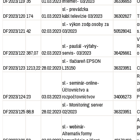
DF2023/119
35
01.03.2023
internet- 03/2023
36336653
O
sl.- prevádzka
DF2023/120
174
01.03.2023
kábl.televízie 03/2023
36302627
T
sl.- výkon zodp.osoby za
o
DF2023/121
42
02.03.2023
03/2023
50528041
s.
V
sl.- paušál -výťahy-
R
DF2023/122
387,07
02.03.2023
servis- 03/2023
36426661
o
sl.- tlačiareň EPSON
DF2023/123
1213,22
28.02.2023
L15150
36323951
C
R
sl.- seminár-online-
z
Účtovníctvo a
o
DF2023/124
23
03.03.2023
rozpočtovníctvov
34006273
P
sl.- Monitoring server
DF2023/125
88,8
28.02.2023
02/2023
36323951
C
A
sl.- webinár-
p
Alternatív.formy
s