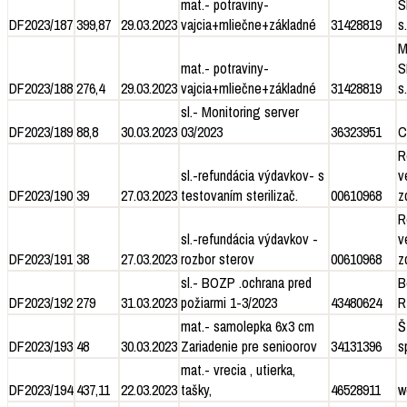
mat.- potraviny-
S
DF2023/187
399,87
29.03.2023
vajcia+mliečne+základné
31428819
s.
M
mat.- potraviny-
S
DF2023/188
276,4
29.03.2023
vajcia+mliečne+základné
31428819
s.
sl.- Monitoring server
DF2023/189
88,8
30.03.2023
03/2023
36323951
C
R
sl.-refundácia výdavkov- s
v
DF2023/190
39
27.03.2023
testovaním sterilizač.
00610968
z
R
sl.-refundácia výdavkov -
v
DF2023/191
38
27.03.2023
rozbor sterov
00610968
z
sl.- BOZP .ochrana pred
B
DF2023/192
279
31.03.2023
požiarmi 1-3/2023
43480624
R
mat.- samolepka 6x3 cm
Š
DF2023/193
48
30.03.2023
Zariadenie pre senioorov
34131396
sp
mat.- vrecia , utierka,
DF2023/194
437,11
22.03.2023
tašky,
46528911
w