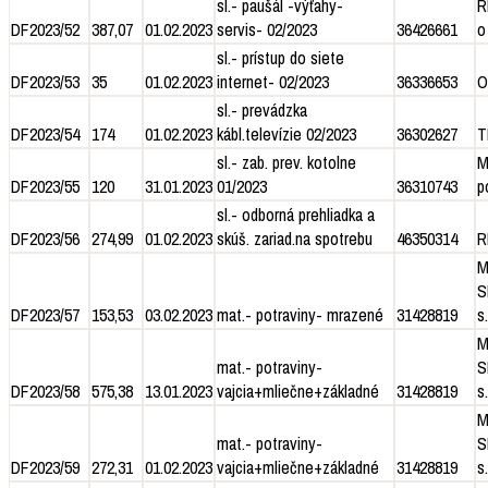
sl.- paušál -výťahy-
R
DF2023/52
387,07
01.02.2023
servis- 02/2023
36426661
o
sl.- prístup do siete
DF2023/53
35
01.02.2023
internet- 02/2023
36336653
O
sl.- prevádzka
DF2023/54
174
01.02.2023
kábl.televízie 02/2023
36302627
T
sl.- zab. prev. kotolne
M
DF2023/55
120
31.01.2023
01/2023
36310743
p
sl.- odborná prehliadka a
DF2023/56
274,99
01.02.2023
skúš. zariad.na spotrebu
46350314
R
M
S
DF2023/57
153,53
03.02.2023
mat.- potraviny- mrazené
31428819
s.
M
mat.- potraviny-
S
DF2023/58
575,38
13.01.2023
vajcia+mliečne+základné
31428819
s.
M
mat.- potraviny-
S
DF2023/59
272,31
01.02.2023
vajcia+mliečne+základné
31428819
s.