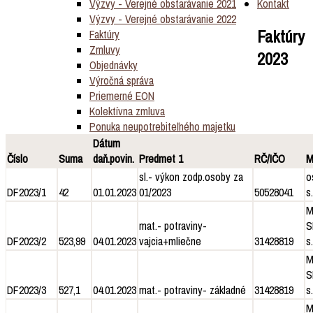
Výzvy - Verejné obstarávanie 2021
Kontakt
Výzvy - Verejné obstarávanie 2022
Faktúry
Faktúry
Zmluvy
2023
Objednávky
Výročná správa
Priemerné EON
Kolektívna zmluva
Ponuka neupotrebiteľného majetku
Dátum
Číslo
Suma
daň.povin.
Predmet 1
RČ/IČO
M
sl.- výkon zodp.osoby za
o
DF2023/1
42
01.01.2023
01/2023
50528041
s.
M
mat.- potraviny-
S
DF2023/2
523,99
04.01.2023
vajcia+mliečne
31428819
s.
M
S
DF2023/3
527,1
04.01.2023
mat.- potraviny- základné
31428819
s.
M