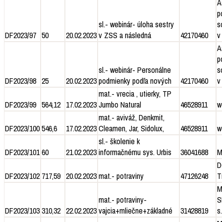
A
p
sl.- webinár- úloha sestry
s
DF2023/97
50
20.02.2023
v ZSS a následná
42170460
v
A
p
sl.- webinár- Personálne
s
DF2023/98
25
20.02.2023
podmienky podľa nových
42170460
v
mat.- vrecia , utierky, TP
DF2023/99
564,12
17.02.2023
Jumbo Natural
46528911
w
mat.- aviváž, Denkmit,
DF2023/100
546,6
17.02.2023
Cleamen, Jar, Sidolux,
46528911
w
sl.- školenie k
DF2023/101
60
21.02.2023
informačnému sys. Urbis
36041688
M
D
DF2023/102
717,59
20.02.2023
mat.- potraviny
47126248
T
M
mat.- potraviny-
S
DF2023/103
310,32
22.02.2023
vajcia+mliečne+základné
31428819
s.