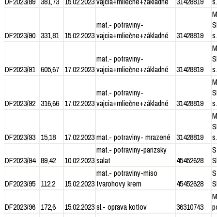
DF2023/89
381,73
15.02.2023
vajcia+mliečne+základné
31428819
s.
M
mat.- potraviny-
S
DF2023/90
331,81
15.02.2023
vajcia+mliečne+základné
31428819
s.
M
mat.- potraviny-
S
DF2023/91
605,67
17.02.2023
vajcia+mliečne+základné
31428819
s.
M
mat.- potraviny-
S
DF2023/92
316,66
17.02.2023
vajcia+mliečne+základné
31428819
s.
M
S
DF2023/93
15,18
17.02.2023
mat.- potraviny- mrazené
31428819
s.
mat.- potraviny-parizsky
S
DF2023/94
89,42
10.02.2023
salat
45452628
S
mat.- potraviny-miso
S
DF2023/95
112,2
15.02.2023
tvarohovy krem
45452628
S
M
DF2023/96
172,6
15.02.2023
sl.- oprava kotlov
36310743
p