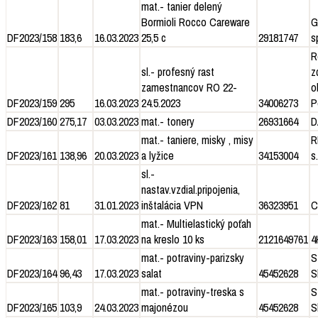
mat.- tanier delený
Bormioli Rocco Careware
G
DF2023/158
183,6
16.03.2023
25,5 c
29181747
sp
R
sl.- profesný rast
z
zamestnancov RO 22-
o
DF2023/159
295
16.03.2023
24.5.2023
34006273
P
DF2023/160
275,17
03.03.2023
mat.- tonery
26931664
D
mat.- taniere, misky , misy
R
DF2023/161
138,96
20.03.2023
a lyžice
34153004
s.
sl.-
nastav.vzdial.pripojenia,
DF2023/162
81
31.01.2023
inštalácia VPN
36323951
C
mat.- Multielastický poťah
DF2023/163
158,01
17.03.2023
na kreslo 10 ks
2121649761
4
mat.- potraviny-parizsky
S
DF2023/164
96,43
17.03.2023
salat
45452628
S
mat.- potraviny-treska s
S
DF2023/165
103,9
24.03.2023
majonézou
45452628
S