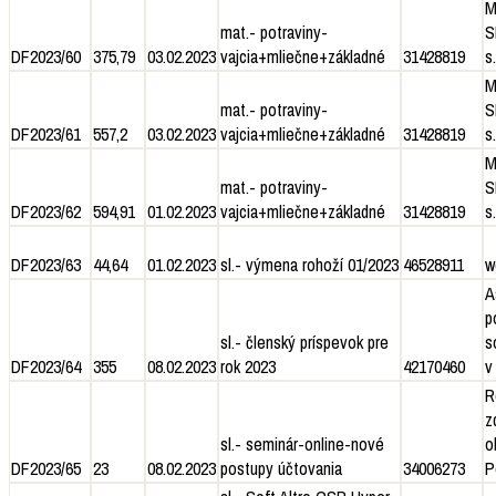
M
mat.- potraviny-
S
DF2023/60
375,79
03.02.2023
vajcia+mliečne+základné
31428819
s.
M
mat.- potraviny-
S
DF2023/61
557,2
03.02.2023
vajcia+mliečne+základné
31428819
s.
M
mat.- potraviny-
S
DF2023/62
594,91
01.02.2023
vajcia+mliečne+základné
31428819
s.
DF2023/63
44,64
01.02.2023
sl.- výmena rohoží 01/2023
46528911
w
A
p
sl.- členský príspevok pre
s
DF2023/64
355
08.02.2023
rok 2023
42170460
v
R
z
sl.- seminár-online-nové
o
DF2023/65
23
08.02.2023
postupy účtovania
34006273
P