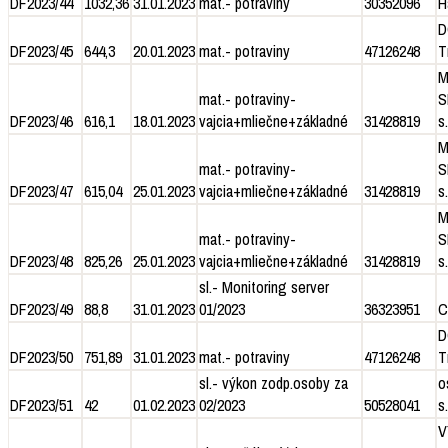
DF2023/44
1032,36
31.01.2023
mat.- potraviny
30352096
H
D
DF2023/45
644,3
20.01.2023
mat.- potraviny
47126248
T
M
mat.- potraviny-
S
DF2023/46
616,1
18.01.2023
vajcia+mliečne+základné
31428819
s.
M
mat.- potraviny-
S
DF2023/47
615,04
25.01.2023
vajcia+mliečne+základné
31428819
s.
M
mat.- potraviny-
S
DF2023/48
825,26
25.01.2023
vajcia+mliečne+základné
31428819
s.
sl.- Monitoring server
DF2023/49
88,8
31.01.2023
01/2023
36323951
C
D
DF2023/50
751,89
31.01.2023
mat.- potraviny
47126248
T
sl.- výkon zodp.osoby za
o
DF2023/51
42
01.02.2023
02/2023
50528041
s.
V