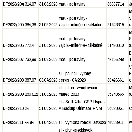
DF2023/204
314,07
31.03.2023
mat.- potraviny
36337714
J
M
mat.- potraviny-
S
DF2023/205
384,38
31.03.2023
vajcia+mliečne+základné
31428819
s.
M
mat.- potraviny-
S
DF2023/206
772,4
31.03.2023
vajcia+mliečne+základné
31428819
s.
D
DF2023/207
732,89
31.03.2023
mat.- potraviny
47126248
T
V
sl.- paušál -výťahy-
R
DF2023/208
387,07
03.04.2023
servis- 04/2023
36426661
o
sl.- el.en- vyúčtovanie
M
DF2023/209
2593,12
31.03.2023
marec 2023
35743565
a.
sl.- Soft Altro CSP Hyper-
DF2023/210
24
31.03.2023
V Backup Ultimate + VM
36323951
C
DF2023/211
44,64
01.04.2023
sl.- výmena rohoží 03/2023
46528911
w
sl.- plyn-preddavok