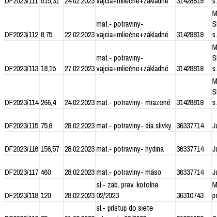
DF2023/111
515,31
24.02.2023
vajcia+mliečne+základné
31428819
s.
M
mat.- potraviny-
S
DF2023/112
8,75
22.02.2023
vajcia+mliečne+základné
31428819
s.
M
mat.- potraviny-
S
DF2023/113
18,15
27.02.2023
vajcia+mliečne+základné
31428819
s.
M
S
DF2023/114
266,4
24.02.2023
mat.- potraviny- mrazené
31428819
s.
DF2023/115
75,6
28.02.2023
mat.- potraviny- dia slivky
36337714
J
DF2023/116
156,57
28.02.2023
mat.- potraviny- hydina
36337714
J
DF2023/117
460
28.02.2023
mat.- potraviny- mäso
36337714
J
sl.- zab. prev. kotolne
M
DF2023/118
120
28.02.2023
02/2023
36310743
p
sl.- prístup do siete