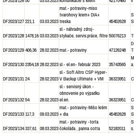
DF2023/126
50
03.03.2023
komunikácie s klient
42170460
v
mat.- potraviny-miso
tvarohovy krem+ DIA+
S
DF2023/127
221,1
03.03.2023
treska
45452628
S
sl.- náhradný zdroj-
DF2023/128
1478,16
03.03.2023
stykače, servis.práce, filtre
50076213
T
D
DF2023/129
406,36
28.02.2023
mat.- potraviny
47126248
T
M
DF2023/130
2354,18
28.02.2023
sl.- el.en- február 2023
35743565
a.
sl.- Soft Altro CSP Hyper-
DF2023/131
24
28.02.2023
V Backup Ultimate + VM
36323951
C
sl.- servisný úkon -
obnovenie po výpadku
DF2023/132
54
28.02.2023
el.en.
36323951
C
mat.- potraviny-Mišo krém
S
DF2023/133
117,3
09.03.2023
+ dia
45452628
S
mat.- potraviny -torta
S
DF2023/134
337,61
08.03.2023
čokoláda , panna cotta
52182011
s.