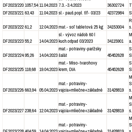
DF2023/220
1057,54
11.04.2023
7.3..-3.4.2023
36302724
T
DF2023/221
63,43
11.04.2023
sl.- pauš.popl. tlf- 03/23
42372984
S
R
DF2023/222
61,2
12.04.2023
mat.- soľ tabletová 25 kg
34153004
s.
sl.- vývoz nádob 60 l
M
DF2023/223
55,2
14.04.2023
kuch.odpad 03/2023
34115901
a.
mat.- potraviny-parížsky
S
DF2023/224
95,26
14.04.2023
šalát
45452628
S
mat.- Miso-tvarohovy
S
DF2023/225
118,68
19.04.2023
krem, DIA
45452628
S
M
mat.- potraviny-
S
DF2023/226
663,94
05.04.2023
vajcia+mliečne+základné
31428819
s.
M
mat.- potraviny-
S
DF2023/227
238,64
12.04.2023
vajcia+mliečne+základné
31428819
s.
M
mat.- potraviny-
S
DF2023/228
404,59
14.04.2023
vajcia+mliečne+základné
31428819
s.