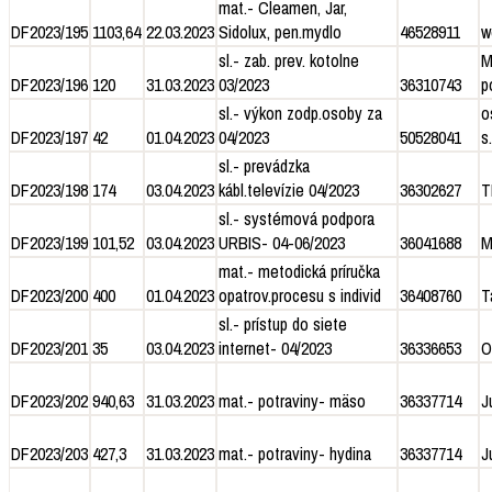
mat.- Cleamen, Jar,
DF2023/195
1103,64
22.03.2023
Sidolux, pen.mydlo
46528911
w
sl.- zab. prev. kotolne
M
DF2023/196
120
31.03.2023
03/2023
36310743
p
sl.- výkon zodp.osoby za
o
DF2023/197
42
01.04.2023
04/2023
50528041
s.
sl.- prevádzka
DF2023/198
174
03.04.2023
kábl.televízie 04/2023
36302627
T
sl.- systémová podpora
DF2023/199
101,52
03.04.2023
URBIS- 04-06/2023
36041688
M
mat.- metodická príručka
DF2023/200
400
01.04.2023
opatrov.procesu s individ
36408760
T
sl.- prístup do siete
DF2023/201
35
03.04.2023
internet- 04/2023
36336653
O
DF2023/202
940,63
31.03.2023
mat.- potraviny- mäso
36337714
J
DF2023/203
427,3
31.03.2023
mat.- potraviny- hydina
36337714
J