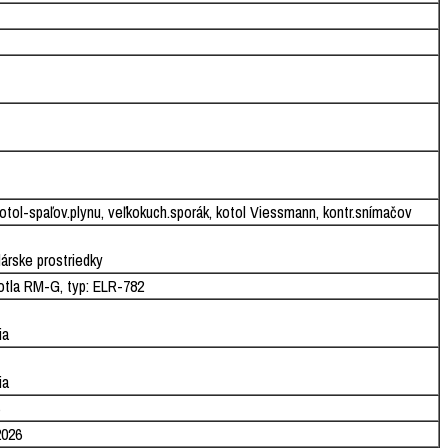
n.kotol-spaľov.plynu, veľkokuch.sporák, kotol Viessmann, kontr.snímačov
lárske prostriedky
kotla RM-G, typ: ELR-782
ia
ia
2026