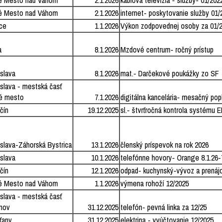
é Mesto nad Váhom
2.1.2026
káblová televízia - služby- 01/202
é Mesto nad Váhom
2.1.2026
internet- poskytovanie služby 01/
ce
1.1.2026
Výkon zodpovednej osoby za 01/
a
8.1.2026
Mzdové centrum- ročný prístup
islava
8.1.2026
mat.- Darčekové poukážky zo SF
islava - mestská časť
é mesto
7.1.2026
digitálna kancelária- mesačný pop
čín
19.12.2025
sl.- štvrťročná kontrola systému
islava-Záhorská Bystrica
13.1.2026
členský príspevok na rok 2026
islava
10.1.2026
telefónne hovory- Orange 8.1.26-
čín
12.1.2026
odpad- kuchynský-vývoz a prenáj
é Mesto nad Váhom
1.1.2026
výmena rohoží 12/2025
islava - mestská časť
nov
31.12.2025
telefón- pevná linka za 12/25
ťany
31.12.2025
elektrina - vyúčtovanie 12/2025