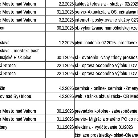
é Mesto nad Váhom
2.2.2026
káblová televízia - služby- 02/202
é Mesto nad Váhom
31.1.2026
servis-Aktualizácia OS, inštaláci
é Mesto nad Váhom
3.2.2026
internet- poskytovanie služby 02/
ica
30.1.2026
sl.-vykonávanie mimoškolskej vze
islava
1.2.2026
plyn- obdobie 02 2026- preddavok
islava - mestská časť
najské Biskupice
30.1.2026
sl.- overenie -váhy triedy prosnosti
á Streda
22.1.2026
sl.- oprava osobného výťahu TOV
á Streda
22.1.2026
sl.- oprava osobného výťahu TOV
čín
4.2.2026
seminár - online- seminár -Zmeny 
ov nad Bystricou
4.2.2026
web .stránka aktualizácia- CB Med
é Mesto nad Váhom
30.1.2026
prevádzka kotolne- zabezpečenie
é Mesto nad Váhom
31.1.2026
servis- Migrácia starého PC do n
ťany
31.1.2026
elektrina - vyúčtovanie 01/2026
čistiace prostriedky- sklad-Cleam