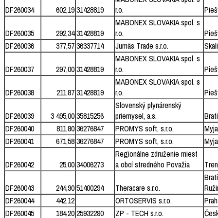
DF260034
602,19
31428819
r.o.
Pieš
MABONEX SLOVAKIA spol. s
DF260035
292,34
31428819
r.o.
Pieš
DF260036
377,57
36337714
Jumäs Trade s.r.o.
Skal
MABONEX SLOVAKIA spol. s
DF260037
297,00
31428819
r.o.
Pieš
MABONEX SLOVAKIA spol. s
DF260038
211,87
31428819
r.o.
Pieš
Slovenský plynárenský
DF260039
3 495,00
35815256
priemysel, a.s.
Brat
DF260040
811,80
36276847
PROMYS soft, s.r.o.
Myja
DF260041
671,58
36276847
PROMYS soft, s.r.o.
Myja
Regionálne združenie miest
DF260042
25,00
34006273
a obcí stredného Považia
Tren
Brat
DF260043
244,90
51400294
Theracare s.r.o.
Ruži
DF260044
442,12
ORTOSERVIS s.r.o.
Prah
DF260045
184,20
25932290
ZP - TECH s.r.o.
Česk