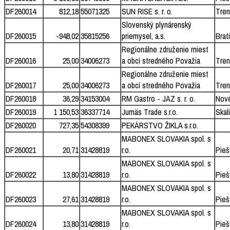
DF260014
812,18
55071325
SUN RISE s. r. o.
Tren
Slovenský plynárenský
DF260015
-948,02
35815256
priemysel, a.s.
Brat
Regionálne združenie miest
DF260016
25,00
34006273
a obcí stredného Považia
Tren
Regionálne združenie miest
DF260017
25,00
34006273
a obcí stredného Považia
Tren
DF260018
36,29
34153004
RM Gastro - JAZ s. r. o.
Nov
DF260019
1 150,53
36337714
Jumäs Trade s.r.o.
Skal
DF260020
727,35
54308399
PEKÁRSTVO ŽIKLA s.r.o.
MABONEX SLOVAKIA spol. s
DF260021
20,71
31428819
r.o.
Pieš
MABONEX SLOVAKIA spol. s
DF260022
13,80
31428819
r.o.
Pieš
MABONEX SLOVAKIA spol. s
DF260023
27,61
31428819
r.o.
Pieš
MABONEX SLOVAKIA spol. s
DF260024
13,80
31428819
r.o.
Pieš