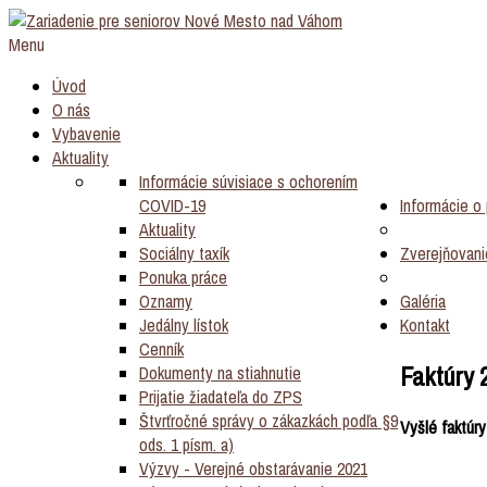
Menu
Úvod
O nás
Vybavenie
Aktuality
Informácie súvisiace s ochorením
COVID-19
Informácie o p
Aktuality
Sociálny taxík
Zverejňovani
Ponuka práce
Oznamy
Galéria
Jedálny lístok
Kontakt
Cenník
Faktúry 
Dokumenty na stiahnutie
Prijatie žiadateľa do ZPS
Štvrťročné správy o zákazkách podľa §9
Vyšlé faktúry
ods. 1 písm. a)
Výzvy - Verejné obstarávanie 2021