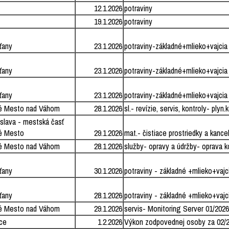
12.1.2026
potraviny
19.1.2026
potraviny
ťany
23.1.2026
potraviny-základné+mlieko+vajcia
ťany
23.1.2026
potraviny-základné+mlieko+vajcia
ťany
23.1.2026
potraviny-základné+mlieko+vajcia
é Mesto nad Váhom
28.1.2026
sl.- revízie, servis, kontroly- ply
islava - mestská časť
é Mesto
29.1.2026
mat.- čistiace prostriedky a kance
é Mesto nad Váhom
28.1.2026
služby- opravy a údržby- oprava 
ťany
30.1.2026
potraviny - základné +mlieko+vajc
ťany
28.1.2026
potraviny - základné +mlieko+vajc
é Mesto nad Váhom
29.1.2026
servis- Monitoring Server 01/2026
ce
1.2.2026
Výkon zodpovednej osoby za 02/