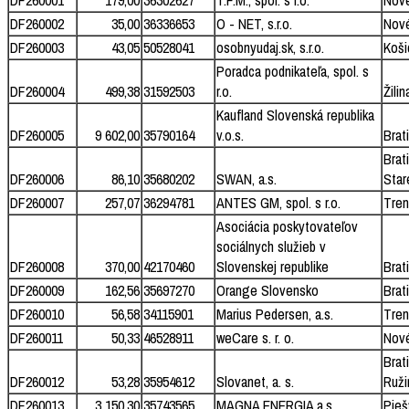
DF260001
179,00
36302627
T.F.M., spol. s r.o.
Nov
DF260002
35,00
36336653
O - NET, s.r.o.
Nov
DF260003
43,05
50528041
osobnyudaj.sk, s.r.o.
Koši
Poradca podnikateľa, spol. s
DF260004
499,38
31592503
r.o.
Žilin
Kaufland Slovenská republika
DF260005
9 602,00
35790164
v.o.s.
Brat
Brat
DF260006
86,10
35680202
SWAN, a.s.
Star
DF260007
257,07
36294781
ANTES GM, spol. s r.o.
Tren
Asociácia poskytovateľov
sociálnych služieb v
DF260008
370,00
42170460
Slovenskej republike
Brat
DF260009
162,56
35697270
Orange Slovensko
Brat
DF260010
56,58
34115901
Marius Pedersen, a.s.
Tren
DF260011
50,33
46528911
weCare s. r. o.
Nov
Brat
DF260012
53,28
35954612
Slovanet, a. s.
Ruži
DF260013
3 150,30
35743565
MAGNA ENERGIA a.s.
Pieš