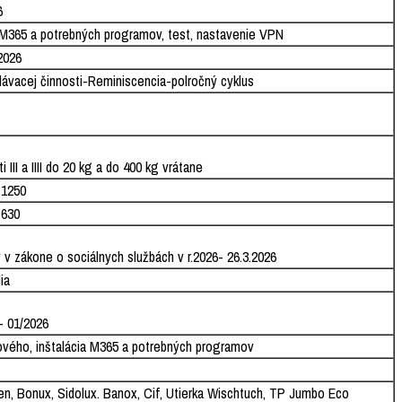
6
a M365 a potrebných programov, test, nastavenie VPN
2026
lávacej činnosti-Reminiscencia-polročný cyklus
 III a IIII do 20 kg a do 400 kg vrátane
 1250
 630
v zákone o sociálnych službách v r.2026- 26.3.2026
ia
- 01/2026
ového, inštalácia M365 a potrebných programov
en, Bonux, Sidolux. Banox, Cif, Utierka Wischtuch, TP Jumbo Eco