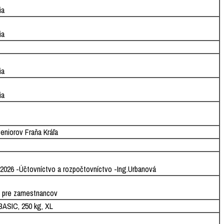
ia
ia
ia
ia
seniorov Fraňa Kráľa
.2026 -Účtovníctvo a rozpočtovníctvo -Ing.Urbanová
i pre zamestnancov
SIC, 250 kg, XL