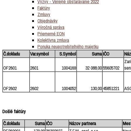
Výzvy - Verejné obstarávanie 2022
Faktúry
Zmluvy
Objednávky
Výročná správa
Priemerné EON
Kolektívna zmluva
Ponuka neupotrebiteľného majetku
Č.dokladu
Var.symbol
S.Symbol
Suma
IČO
Náz
Zar
OF2601
2601
1004169
32 088,00
55605702
sen
OF2602
2602
1004052
130,00
45851221
ASO
Došlé faktúry
Č.dokladu
Suma
IČO
Názov partnera
Mes