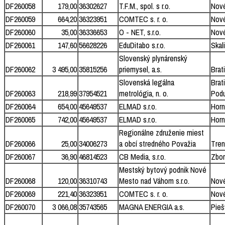
DF260058
179,00
36302627
T.F.M., spol. s r.o.
Nov
DF260059
664,20
36323951
COMTEC s. r. o.
Nov
DF260060
35,00
36336653
O - NET, s.r.o.
Nov
DF260061
147,60
56628226
EduDitabo s.r.o.
Skal
Slovenský plynárenský
DF260062
3 495,00
35815256
priemysel, a.s.
Brat
Slovenská legálna
Brat
DF260063
218,99
37954521
metrológia, n. o.
Podu
DF260064
654,00
45649537
ELMAD s.r.o.
Horn
DF260065
742,00
45649537
ELMAD s.r.o.
Horn
Regionálne združenie miest
DF260066
25,00
34006273
a obcí stredného Považia
Tren
DF260067
36,90
46814523
CB Media, s.r.o.
Zbor
Mestský bytový podnik Nové
DF260068
120,00
36310743
Mesto nad Váhom s.r.o.
Nov
DF260069
221,40
36323951
COMTEC s. r. o.
Nov
DF260070
3 066,08
35743565
MAGNA ENERGIA a.s.
Pieš