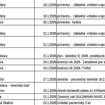
ťany
16.1.2026
potraviny - základné +mlieko+vajc
ťany
16.1.2026
potraviny - základné +mlieko+vajc
ica
20.1.2026
potraviny- hydina
ťany
21.1.2026
potraviny - základné +mlieko+vajc
ťany
21.1.2026
potraviny - základné +mlieko+vajc
islava
21.1.2026
plyn- obdobie 01 2026- preddavok
va
24.1.2026
licencia rok 2026- Zariadenie pre 
va
24.1.2026
licencia rok 2026- Poľná
čín
27.1.2026
seminár - prezenčný seminár 16.2
islava - mestská časť
nov
15.1.2026
všeob.mataeriál-páska so štítkam
a
21.1.2026
Závesný vak GULDMANN BASIC BA
á Skalice
23.1.2026
Ovládač pacientský 2 ks