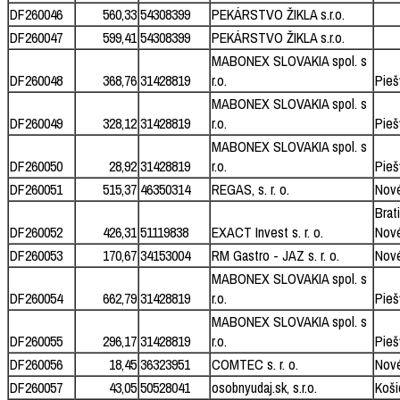
DF260046
560,33
54308399
PEKÁRSTVO ŽIKLA s.r.o.
DF260047
599,41
54308399
PEKÁRSTVO ŽIKLA s.r.o.
MABONEX SLOVAKIA spol. s
DF260048
368,76
31428819
r.o.
Pieš
MABONEX SLOVAKIA spol. s
DF260049
328,12
31428819
r.o.
Pieš
MABONEX SLOVAKIA spol. s
DF260050
28,92
31428819
r.o.
Pieš
DF260051
515,37
46350314
REGAS, s. r. o.
Nov
Brat
DF260052
426,31
51119838
EXACT Invest s. r. o.
Nov
DF260053
170,67
34153004
RM Gastro - JAZ s. r. o.
Nov
MABONEX SLOVAKIA spol. s
DF260054
662,79
31428819
r.o.
Pieš
MABONEX SLOVAKIA spol. s
DF260055
296,17
31428819
r.o.
Pieš
DF260056
18,45
36323951
COMTEC s. r. o.
Nov
DF260057
43,05
50528041
osobnyudaj.sk, s.r.o.
Koši