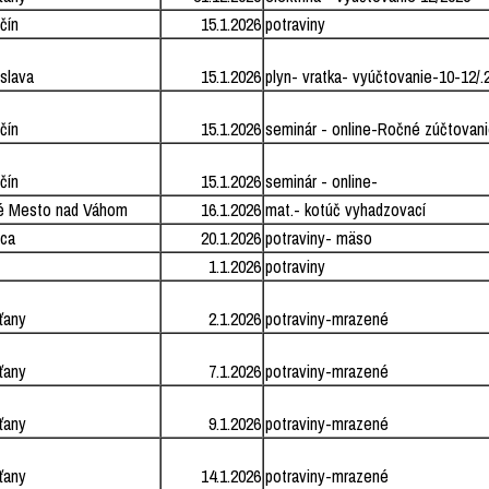
čín
15.1.2026
potraviny
islava
15.1.2026
plyn- vratka- vyúčtovanie-10-12/.
čín
15.1.2026
seminár - online-Ročné zúčtovanie
čín
15.1.2026
seminár - online-
é Mesto nad Váhom
16.1.2026
mat.- kotúč vyhadzovací
ica
20.1.2026
potraviny- mäso
1.1.2026
potraviny
ťany
2.1.2026
potraviny-mrazené
ťany
7.1.2026
potraviny-mrazené
ťany
9.1.2026
potraviny-mrazené
ťany
14.1.2026
potraviny-mrazené