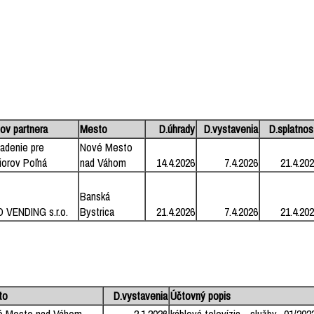
ov partnera
Mesto
D.úhrady
D.vystavenia
D.splatnos
iadenie pre
Nové Mesto
iorov Poľná
nad Váhom
14.4.2026
7.4.2026
21.4.20
Banská
 VENDING s.r.o.
Bystrica
21.4.2026
7.4.2026
21.4.20
to
D.vystavenia
Účtovný popis