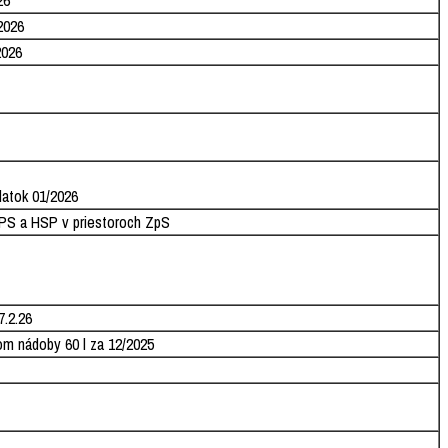
26
2026
2026
latok 01/2026
 EPS a HSP v priestoroch ZpS
7.2.26
om nádoby 60 l za 12/2025